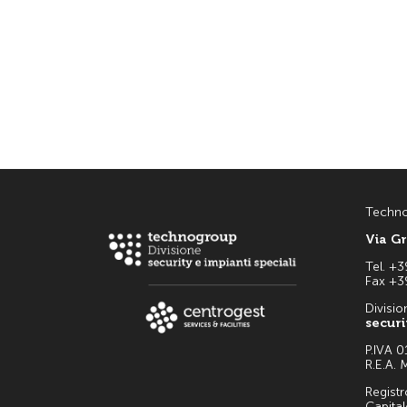
Technog
Via Gr
Tel. +
Fax +3
Divisio
securi
P.IVA 
R.E.A.
Regist
Capita