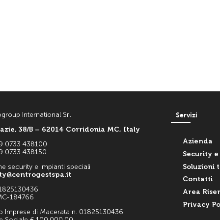
roup International Srl
Servizi
azie, 38/B – 62014 Corridonia MC, Italy
Azienda
39 0733 438100
9 0733 438150
Security e
Soluzioni 
ne security e impianti speciali
ty@centrogestspa.it
Contatti
01825130436
Area Rise
 MC-184766
Privacy Po
ro Imprese di Macerata n. 01825130436
le Sociale € 100.000,00