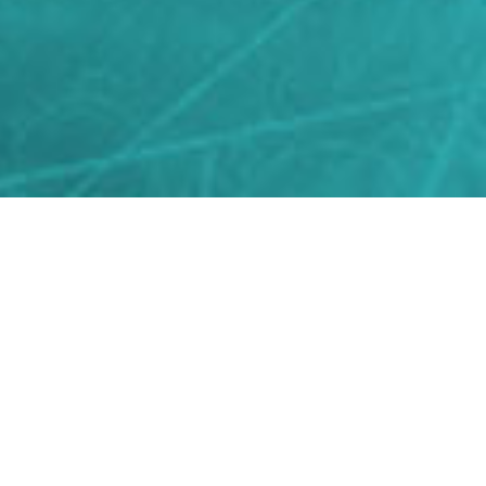
ZIONE E ASSISTENZA
azioni
ifurto, antintrusione e
a interno e da esterno