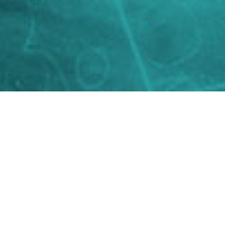
INSTALLAZIONE, MANUTEN
Specializz
Impianti ant
zata
antiscasso d
azione